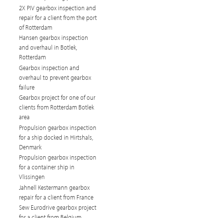
2X PIV gearbox inspection and
repair for a client from the port
of Rotterdam
Hansen gearbox inspection
and overhaul in Botlek,
Rotterdam
Gearbox inspection and
overhaul to prevent gearbox
failure
Gearbox project for one of our
clients from Rotterdam Botlek
area
Propulsion gearbox inspection
for a ship docked in Hirtshals,
Denmark
Propulsion gearbox inspection
for a container ship in
Vlissingen
Jahnell Kestermann gearbox
repair for a client from France
Sew Eurodrive gearbox project
for a client from Belgium