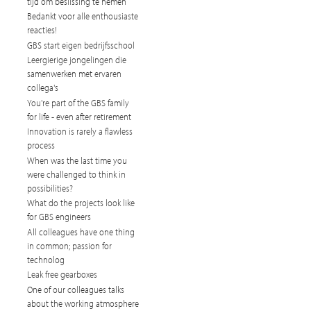
tijd om beslissing te nemen
Bedankt voor alle enthousiaste
reacties!
GBS start eigen bedrijfsschool
Leergierige jongelingen die
samenwerken met ervaren
collega's
You're part of the GBS family
for life - even after retirement
Innovation is rarely a flawless
process
When was the last time you
were challenged to think in
possibilities?
What do the projects look like
for GBS engineers
All colleagues have one thing
in common; passion for
technolog
Leak free gearboxes
One of our colleagues talks
about the working atmosphere