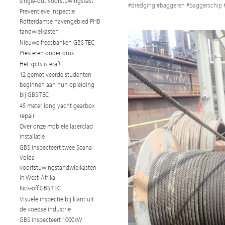
single-out voorstuwingskast
#dredging #baggeren #baggerschip #
Preventieve inspectie
Rotterdamse havengebied PHB
tandwielkasten
Nieuwe freesbanken GBS TEC
Presteren onder druk
Het spits is eraf!
12 gemotiveerde studenten
beginnen aan hun opleiding
bij GBS TEC
45 meter long yacht gearbox
repair
Over onze mobiele laserclad
installatie
GBS inspecteert twee Scana
Volda
voortstuwingstandwielkasten
in West-Afrika
Kick-off GBS TEC
Visuele inspectie bij klant uit
de voedselindustrie
GBS inspecteert 1000kW