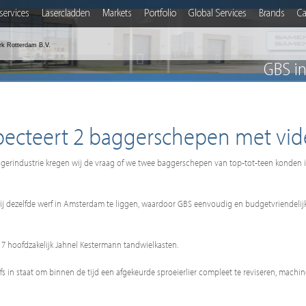
services
Lasercladden
Markets
Portfolio
Global Services
Brands
Ca
rk Rotterdam B.V.
GBS i
pecteert 2 baggerschepen met vi
ggerindustrie kregen wij de vraag of we twee baggerschepen van top-tot-teen konden 
ij dezelfde werf in Amsterdam te liggen, waardoor GBS eenvoudig en budgetvriendeli
 17 hoofdzakelijk Jahnel Kestermann tandwielkasten.
s in staat om binnen de tijd een afgekeurde sproeierlier compleet te reviseren, machi