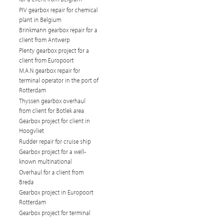
PIV gearbox repair for chemical
plant in Belgium
Brinkmann gearbox repair for a
client from Antwerp
Plenty gearbox project for a
client from Europoort
M.A.N gearbox repair for
terminal operator in the port of
Rotterdam
Thyssen gearbox overhaul
from client for Botlek area
Gearbox project for client in
Hoogvliet
Rudder repair for cruise ship
Gearbox project for a well-
known multinational
Overhaul for a client from
Breda
Gearbox project in Europoort
Rotterdam
Gearbox project for terminal