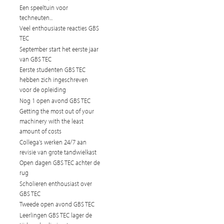
Een speeltuin voor
techneuten...
Veel enthousiaste reacties GBS
TEC
September start het eerste jaar
van GBS TEC
Eerste studenten GBS TEC
hebben zich ingeschreven
voor de opleiding
Nog 1 open avond GBS TEC
Getting the most out of your
machinery with the least
amount of costs
Collega's werken 24/7 aan
revisie van grote tandwielkast
Open dagen GBS TEC achter de
rug
Scholieren enthousiast over
GBS TEC
Tweede open avond GBS TEC
Leerlingen GBS TEC lager de