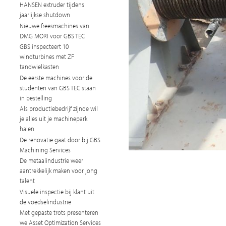
HANSEN extruder tijdens
jaarlijkse shutdown
Nieuwe freesmachines van
DMG MORI voor GBS TEC
GBS inspecteert 10
windturbines met ZF
tandwielkasten
De eerste machines voor de
studenten van GBS TEC staan
in bestelling
Als productiebedrijf zijnde wil
je alles uit je machinepark
halen
De renovatie gaat door bij GBS
Machining Services
De metaalindustrie weer
aantrekkelijk maken voor jong
talent
Visuele inspectie bij klant uit
de voedselindustrie
Met gepaste trots presenteren
we Asset Optimization Services