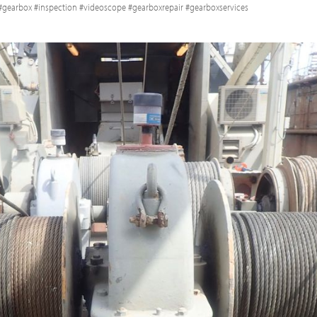
gearbox #inspection #videoscope #gearboxrepair #gearboxservices