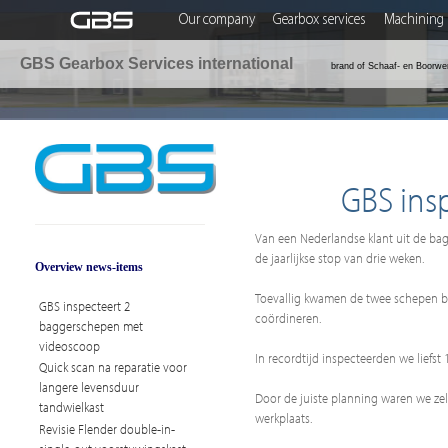
Our company
Gearbox services
Machining 
GBS Gearbox Services international
brand of Schaaf- en Boorwe
GBS ins
Van een Nederlandse klant uit de ba
de jaarlijkse stop van drie weken.
Overview news-items
Toevallig kwamen de twee schepen b
GBS inspecteert 2
coördineren.
baggerschepen met
videoscoop
In recordtijd inspecteerden we liefst
Quick scan na reparatie voor
langere levensduur
Door de juiste planning waren we zelf
tandwielkast
werkplaats.
Revisie Flender double-in-