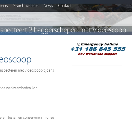
reers
Search website
News
Contact
nspecteert 2 baggerschepen met videoscoop
deoscoop
inspecteren met videoscoop tijdens
jk de werkzaamheden kon
neren, testen en conserveren in onze